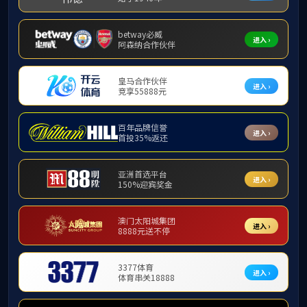
学习园地
为深入学习贯彻党的二
部、广东省教育厅关于202
快速通道
教职工集中开展“宪法晨读”
在活动中，我中心全体
法的敬畏与尊崇；在宪法精
根本大法的神圣地位与重大
此次“宪法晨读”活动
度融合，我中心将把严格依
行，为教育领域法治建设提