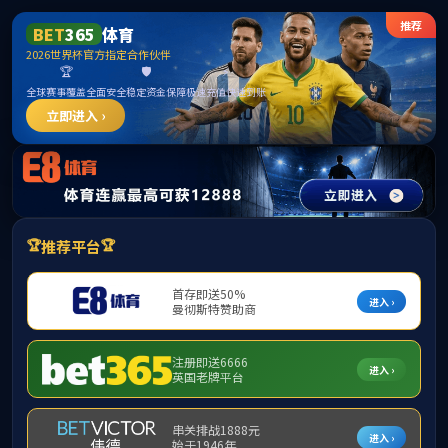
******
williamhill·威廉希尔(英国)中文官方网
站|Ultra Platform
首页
部门概况
党务工作
审核评估
专业认
首页
新闻动态
新闻动态
教
通知公告