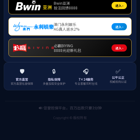
版权所有：williamhil